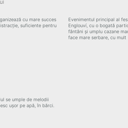
ui
 organizează cu mare succes
Evenimentul principal al fes
distracție, suficiente pentru
Englouví, cu o bogată partic
fântâni și umplu cazane mari
face mare serbare, cu mult
alul se umple de melodii
esc uşor pe apă, în bărci.