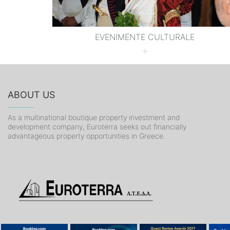
EVENIMENTE CULTURALE
ABOUT US
As a multinational boutique property investment and
development company, Euroterra seeks out financially
advantageous property opportunities in Greece.