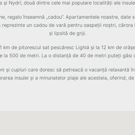
a și Nydrí, două dintre cele mai populare localități ale insule
liene, regalo înseamnă „cadou”. Apartamentele noastre, date s
reprezinte un cadou de vară pentru oaspeții noștri, cărora
și lipsită de griji.
1 km de pitorescul sat pescăresc Lighiá și la 12 km de orășe
e la 500 de metri. La o distanță de 40 de metri puteți găsi 
eni și cupluri care doresc să petreacă o vacanță relaxantă în
rarea insulei și a minunatelor plaje ale acesteia, oferind, d