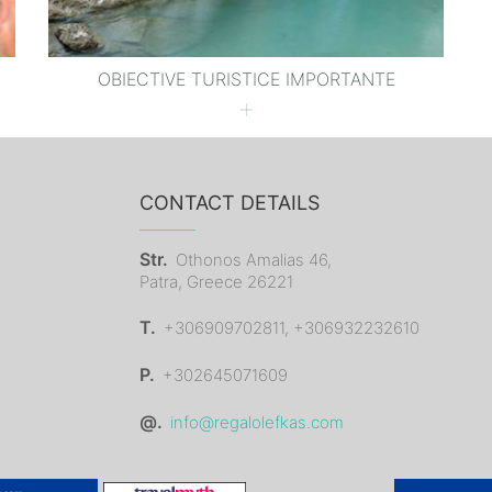
OBIECTIVE TURISTICE IMPORTANTE
CONTACT DETAILS
Str.
Othonos Amalias 46,
Patra, Greece 26221
T.
+306909702811, +306932232610
P.
+302645071609
@.
info@regalolefkas.com