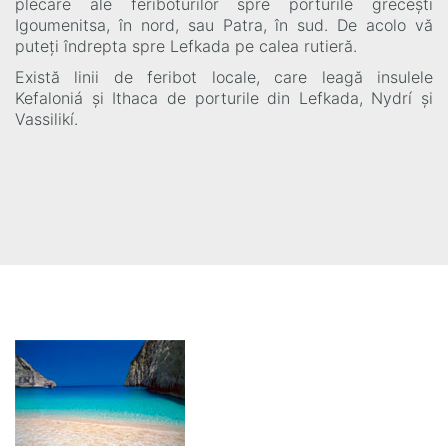
plecare ale feriboturilor spre porturile grecești
Igoumenitsa, în nord, sau Patra, în sud. De acolo vă
puteți îndrepta spre Lefkada pe calea rutieră.
Există linii de feribot locale, care leagă insulele
Kefaloniá și Ithaca de porturile din Lefkada, Nydrí și
Vassilikí.