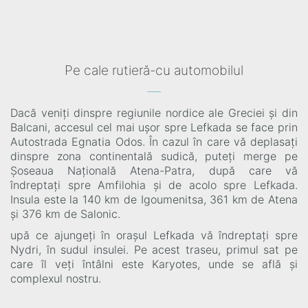
Pe cale rutieră-cu automobilul
Dacă veniți dinspre regiunile nordice ale Greciei și din
Balcani, accesul cel mai ușor spre Lefkada se face prin
Autostrada Egnatia Odos. În cazul în care vă deplasați
dinspre zona continentală sudică, puteți merge pe
Șoseaua Națională Atena-Patra, după care vă
îndreptați spre Amfilohia și de acolo spre Lefkada.
Insula este la 140 km de Igoumenitsa, 361 km de Atena
și 376 km de Salonic.
upă ce ajungeți în orașul Lefkada vă îndreptați spre
Nydri, în sudul insulei. Pe acest traseu, primul sat pe
care îl veți întâlni este Karyotes, unde se află și
complexul nostru.