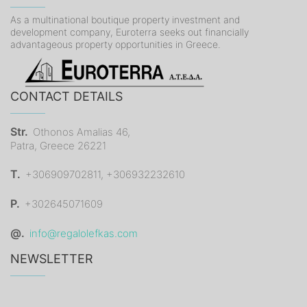
As a multinational boutique property investment and
development company, Euroterra seeks out financially
advantageous property opportunities in Greece.
CONTACT DETAILS
Str.
Othonos Amalias 46,
Patra, Greece 26221
T.
+306909702811, +306932232610
P.
+302645071609
@.
info@regalolefkas.com
NEWSLETTER