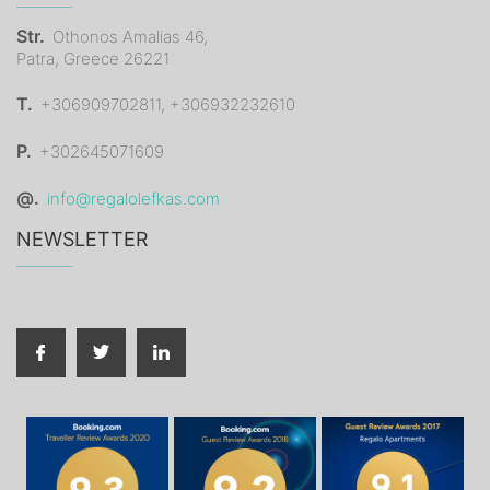
Str.
Othonos Amalias 46,
Patra, Greece 26221
T.
+306909702811, +306932232610
P.
+302645071609
@.
info@regalolefkas.com
NEWSLETTER