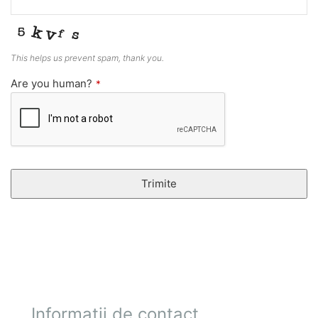
This helps us prevent spam, thank you.
Are you human?
*
Trimite
Acest
câmp
trebuie
lăsat
necompletat
Informații de contact