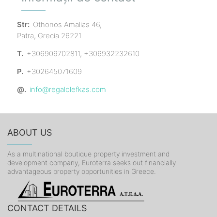
Str:
Othonos Amalias 46,
Patra, Grecia 26221
T.
+306909702811, +306932232610
P.
+302645071609
@.
info@regalolefkas.com
ABOUT US
As a multinational boutique property investment and
development company, Euroterra seeks out financially
advantageous property opportunities in Greece.
CONTACT DETAILS