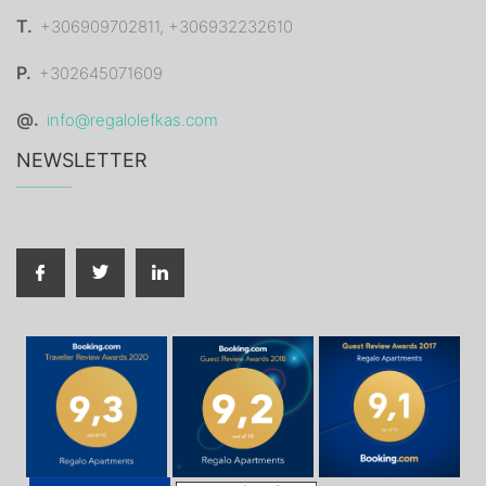
T.
+306909702811, +306932232610
P.
+302645071609
@.
info@regalolefkas.com
NEWSLETTER