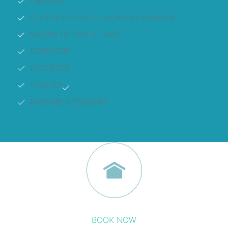
FRIGIDER
CUPTOR & PLITĂ CU OCHIURI CERAMICE
MAȘINA DE SPĂLAT VASE
FIERBĂTOR
CAFETIERĂ
TOASTER
PARCARE INTERIOARĂ
BOOK NOW