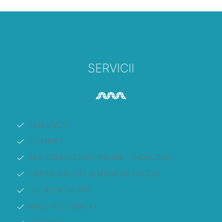
SERVICII
TELEVIZOR
INTERNET
AER CONDIȚIONAT (RĂCIRE – ÎNCĂLZIRE)
FIER DE CĂLCAT ȘI MASĂ DE CĂLCAT
USCĂTOR DE PĂR
MAȘINĂ DE SPĂLAT