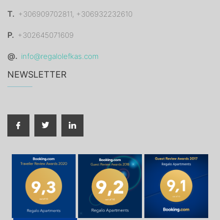
T.
+306909702811, +306932232610
P.
+302645071609
@.
info@regalolefkas.com
NEWSLETTER