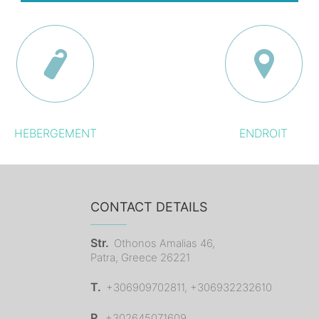
HEBERGEMENT
ENDROIT
CONTACT DETAILS
Str.
Othonos Amalias 46,
Patra, Greece 26221
T.
+306909702811, +306932232610
P.
+302645071609