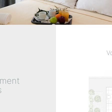
Vo
ement
s