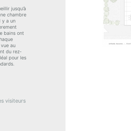
llir jusqu’à
 une chambre
l y a un
ièrement
e bains ont
chaque
 vue au
nt du rez-
éal pour les
ndards.
s visiteurs