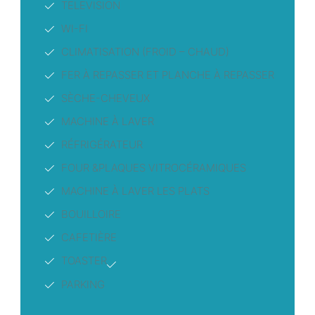
TELEVISION
WI-FI
CLIMATISATION (FROID – CHAUD)
FER À REPASSER ET PLANCHE À REPASSER
SÈCHE-CHEVEUX
MACHINE À LAVER
RÉFRIGÉRATEUR
FOUR &PLAQUES VITROCÉRAMIQUES
MACHINE À LAVER LES PLATS
BOUILLOIRE
CAFETIÈRE
TOASTER
PARKING