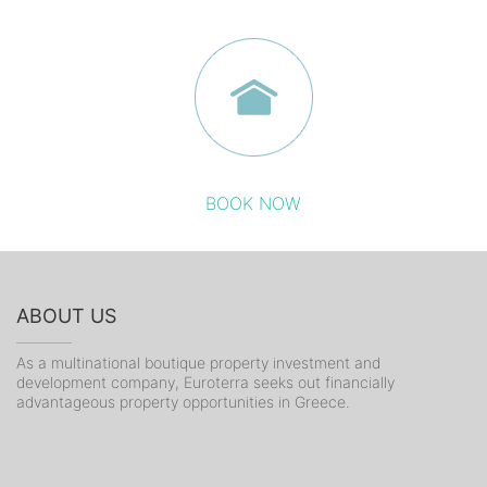
BOOK NOW
ABOUT US
As a multinational boutique property investment and
development company, Euroterra seeks out financially
advantageous property opportunities in Greece.