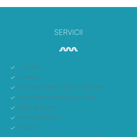
SERVICII
TELEVIZOR
INTERNET
AER CONDIȚIONAT (RĂCIRE – ÎNCĂLZIRE)
FIER DE CĂLCAT ȘI MASĂ DE CĂLCAT
USCĂTOR DE PĂR
MAȘINĂ DE SPĂLAT
FRIGIDER