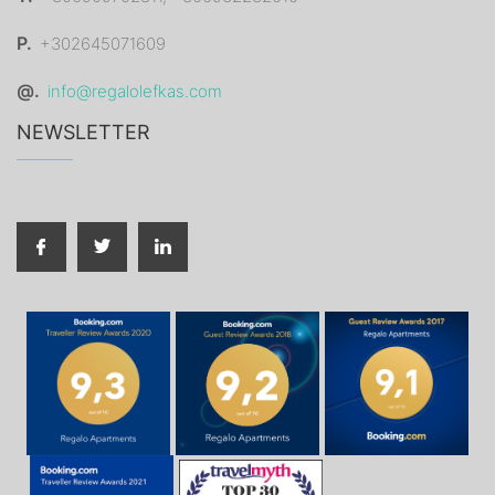
P.
+302645071609
@.
info@regalolefkas.com
NEWSLETTER