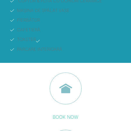
CUPTOR & PLITĂ CU OCHIURI CERAMICE
MAȘINA DE SPĂLAT VASE
FIERBĂTOR
CAFETIERĂ
TOASTER
PARCARE INTERIOARĂ
BOOK NOW