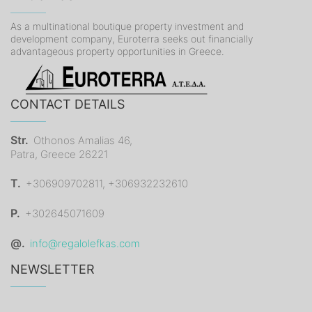
As a multinational boutique property investment and
development company, Euroterra seeks out financially
advantageous property opportunities in Greece.
CONTACT DETAILS
Str.
Othonos Amalias 46,
Patra, Greece 26221
T.
+306909702811, +306932232610
P.
+302645071609
@.
info@regalolefkas.com
NEWSLETTER