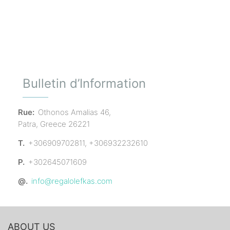
Ce
champ
devrait
être
laissé
vide
Bulletin d’Information
Rue:
Othonos Amalias 46,
Patra, Greece 26221
T.
+306909702811, +306932232610
P.
+302645071609
@.
info@regalolefkas.com
ABOUT US