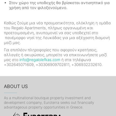
Στον χώρο της υποδοχής θα βρίσκεται αντισηπτικό για
χρήση από τον φιλοξενούμενο.
Καθώς ζούμε μια νέα πραγματικότητα, ολόκληρη η ομάδα
του Regalo Apartments, πλήρως οργανωμένη και
προετοιμασμένη, ανυπομονεί να σας υποδεχτεί στο
πανέμορφο νησί της Λευκάδας για μια αξέχαστη διαμονή
μαζί μας.
Για επιπλέον πληροφορίες που αφορούν κρατήσεις,
αλλαγές ή ακυρώσεις, μπορείτε να επικοινωνήσετε μαζί
μας στο
info@regalolefkas.com
ή στα τηλέφωνα
+302645071609, +30306909702811, +306932232610.
ABOUT US
As a multinational boutique property investment and
development company, Euroterra seeks out financially
advantageous property opportunities in Greece.