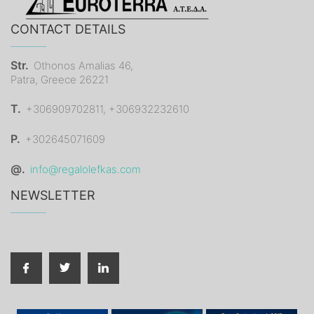
CONTACT DETAILS
Str.
Othonos Amalias 46,
Patra, Greece 26221
T.
+306909702811, +306932232610
P.
+302645071609
@.
info@regalolefkas.com
NEWSLETTER