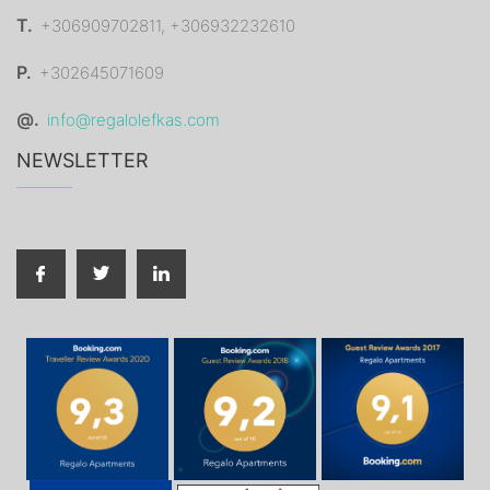
T.
+306909702811, +306932232610
P.
+302645071609
@.
info@regalolefkas.com
NEWSLETTER