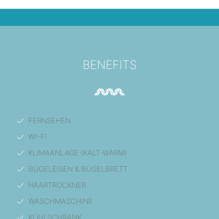
BENEFITS
FERNSEHEN
WI-FI
KLIMAANLAGE (KALT-WARM)
BÜGELEISEN & BÜGELBRETT
HAARTROCKNER
WASCHMASCHINE
KÜHLSCHRANK