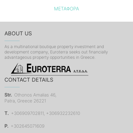
ΜΕΤΑΦΟΡΑ
ABOUT US
As a multinational boutique property investment and
development company, Euroterra seeks out financially
advantageous property opportunities in Greece.
CONTACT DETAILS
Str.
Othonos Amalias 46,
Patra, Greece 26221
T.
+306909702811, +306932232610
P.
+302645071609